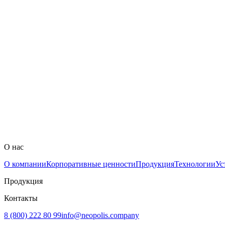
Применить фильтры
Технологические возможности
Подробнее
Новости
Подробнее
Устойчивое развитие
О нас
Подробнее
О компании
Корпоративные ценности
Продукция
Технологии
Ус
Продукция
Контакты
8 (800) 222 80 99
info@neopolis.company