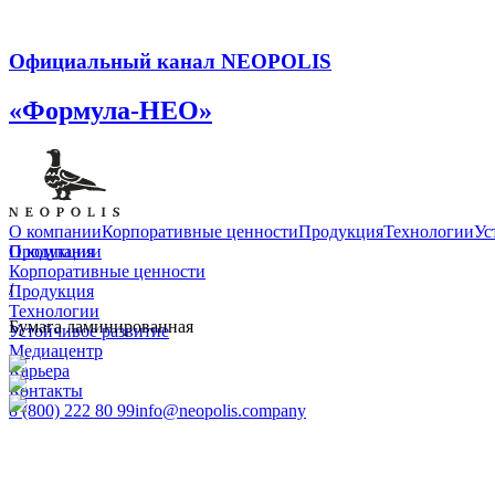
Официальный канал NEOPOLIS
«Формула-НЕО»
О компании
Корпоративные ценности
Продукция
Технологии
Ус
О компании
Продукция
Корпоративные ценности
/
Продукция
Технологии
Бумага ламинированная
Устойчивое развитие
Медиацентр
Карьера
Контакты
8 (800) 222 80 99
info@neopolis.company