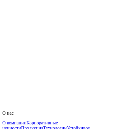
Адрес производства: Павловская 9, Коммунар, Ленинградская
область, Россия, 188320
+7 (812) 336 41 98
АО «Нео Полис»
Юридический адрес: Москва, вн.тер.г. муниципальный округ
Чертаново Северное, пр-кт Балаклавский, 5, пом. 3А/1, 117639
8 (800) 222 80 99
О нас
О компании
Корпоративные
ценности
Продукция
Технологии
Устойчивое