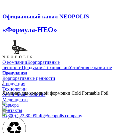
Официальный канал NEOPOLIS
«Формула-НЕО»
О компании
Корпоративные
ценности
Продукция
Технологии
Устойчивое развитие
О компании
Продукция
Корпоративные ценности
/
Продукция
Технологии
Ламинат для холодной формовки Cold Formable Foil
Устойчивое развитие
Медиацентр
Карьера
Контакты
8 (800) 222 80 99
info@neopolis.company