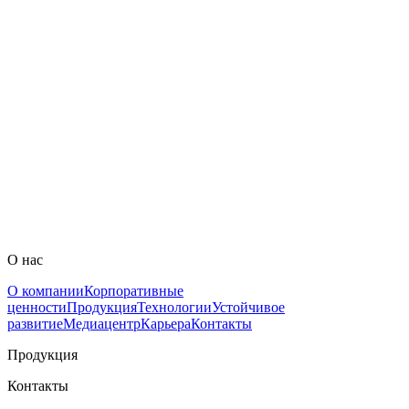
Применить фильтры
Технологические возможности
Подробнее
Новости
Подробнее
Устойчивое развитие
О нас
Подробнее
О компании
Корпоративные
ценности
Продукция
Технологии
Устойчивое
развитие
Медиацентр
Карьера
Контакты
Продукция
Контакты