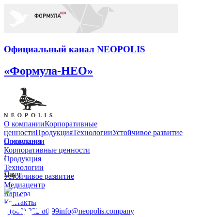
Официальный канал NEOPOLIS
«Формула-НЕО»
О компании
Корпоративные
ценности
Продукция
Технологии
Устойчивое развитие
О компании
Продукция
Корпоративные ценности
/
Продукция
Технологии
Пауч
Устойчивое развитие
Медиацентр
Карьера
Контакты
8 (800) 222 80 99
info@neopolis.company