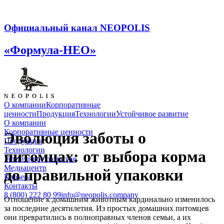
Официальный канал NEOPOLIS
«Формула-НЕО»
О компании
Корпоративные
ценности
Продукция
Технологии
Устойчивое развитие
О компании
Корпоративные ценности
Эволюция заботы о
Продукция
Технологии
питомцах: от выбора корма
Устойчивое развитие
Медиацентр
до правильной упаковки
Карьера
Контакты
8 (800) 222 80 99
info@neopolis.company
Отношение к домашним животным кардинально изменилось
за последние десятилетия. Из простых домашних питомцев
они превратились в полноправных членов семьи, а их