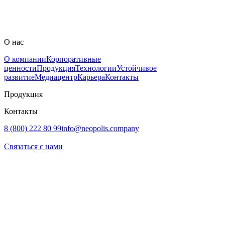
19–20 мая 2026 года мы провели форум «ФОРМУЛА-НЕО» в
Великом Новгороде и убедились: одного офлайн-мероприятия
недостаточно, чтобы поддерживать профессиональный диалог
круглый год.
О нас
О компании
Корпоративные
ценности
Продукция
Технологии
Устойчивое
развитие
Медиацентр
Карьера
Контакты
Продукция
Контакты
8 (800) 222 80 99
info@neopolis.company
Связаться с нами